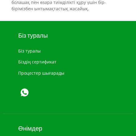
болашақ пен өзара тиімділікті құру үшін бір-
бірімізбен ынтымақтастық жасайық.
Біз туралы
Біз туралы
Біздің сертификат
Процестер шығарады
Өнімдер