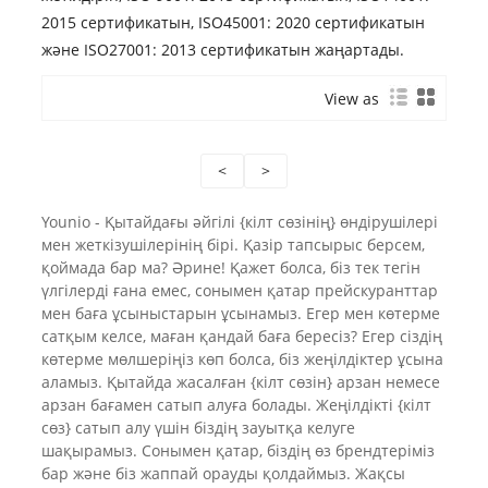
2015 сертификатын, ISO45001: 2020 сертификатын
және ISO27001: 2013 сертификатын жаңартады.
View as
<
>
Younio - Қытайдағы әйгілі {кілт сөзінің} өндірушілері
мен жеткізушілерінің бірі. Қазір тапсырыс берсем,
қоймада бар ма? Әрине! Қажет болса, біз тек тегін
үлгілерді ғана емес, сонымен қатар прейскуранттар
мен баға ұсыныстарын ұсынамыз. Егер мен көтерме
сатқым келсе, маған қандай баға бересіз? Егер сіздің
көтерме мөлшеріңіз көп болса, біз жеңілдіктер ұсына
аламыз. Қытайда жасалған {кілт сөзін} арзан немесе
арзан бағамен сатып алуға болады. Жеңілдікті {кілт
сөз} сатып алу үшін біздің зауытқа келуге
шақырамыз. Сонымен қатар, біздің өз брендтеріміз
бар және біз жаппай орауды қолдаймыз. Жақсы