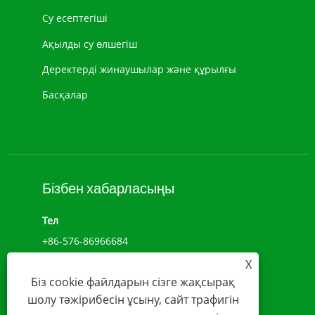
Су есептегіші
Ақылды су өлшегіш
Деректерді жинаушылар және құрылғы
Басқалар
Бізбен хабарласыңы
Тел
+86-576-86966684
X
Add
Біз cookie файлдарын сізге жақсырақ
NO.1039, ДЖИУЛОНГ ДАҢҚЫ, ЧЕНСИ СТРЕТ,
шолу тәжірибесін ұсыну, сайт трафигін
ВЕНЛИН, ЧЖЕЦЗЯН, ҚЫТАЙ(317500)