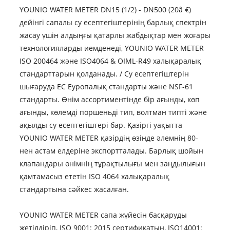
YOUNIO WATER METER DN15 (1/2) - DN500 (20â €)
дейінгі сапалы су есептегіштерінің барлық спектрін
жасау үшін алдыңғы қатарлы жабдықтар мен жоғары
технологияларды иемденеді, YOUNIO WATER METER
ISO 200464 және ISO4064 & OIML-R49 халықаралық
стандарттарын қолданады. / Су есептегіштерін
шығаруда EC Еуропалық стандарты және NSF-61
стандарты. Өнім ассортиментінде бір ағынды, көп
ағынды, көлемді поршеньді тип, волтман типті және
ақылды су есептегіштері бар. Қазіргі уақытта
YOUNIO WATER METER қазірдің өзінде әлемнің 80-
нен астам елдеріне экспортталады. Барлық шойын
клапандары өнімнің тұрақтылығы мен заңдылығын
қамтамасыз ететін ISO 4064 халықаралық
стандартына сәйкес жасалған.
YOUNIO WATER METER сапа жүйесін басқаруды
жетілдіріп, ISO 9001: 2015 сертификатын, ISO14001: