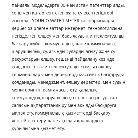
пайдалы модельдерге 80-нен астам патенттер алды,
сонымен қатар көптеген жаңа су есептегіштері
енгізілді. YOUNIO WATER METER кәсіпорындары
дербес әзірлеген заттар интернеті технологиясына
негізделген өлшеу мен бақылаудың интеллектуалды
басқару жүйесі коммуналдық және коммуналдық
шаруашылық, су, ағынды суларды ағызу және су
ресурстарын өлшеу, кешенді пайдалану кезінде
қолданылатын интеллектуалды сымсыз өлшеу
терминалдары мен деректерді массивтік басқаруды
қолданады. менеджмент, өлшеу деректері мен судың
мониторингін қамтамасыз ету, қалалық
коммуналдық шаруашылықтың негізгі ресурстар
саласын ақпараттандыру мен ақылды басқаруға
ықпал ету, коммуналдық қызметтерді басқару
деңгейін көтеру және ақылды қалалардың
құрылысына қызмет ету.