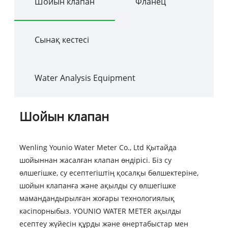
Шойын клапан
Фланец
Сынақ кестесі
Water Analysis Equipment
Шойын клапан
Wenling Younio Water Meter Co., Ltd Қытайда
шойыннан жасалған клапан өндірісі. Біз су
өлшегішке, су есептегіштің қосалқы бөлшектеріне,
шойын клапанға және ақылды су өлшегішке
мамандандырылған жоғары технологиялық
кәсіпорныбыз. YOUNIO WATER METER ақылды
есептеу жүйесін құрды және өнертабыстар мен