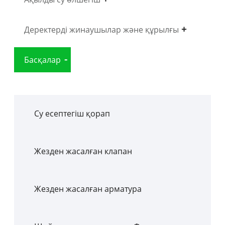
Деректерді жинаушылар және құрылғы
Басқалар
Су есептегіш қорап
Жезден жасалған клапан
Жезден жасалған арматура