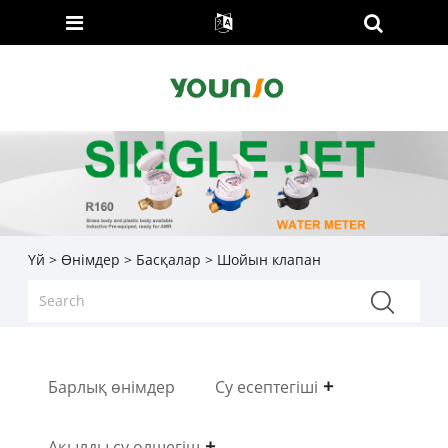
Үй
>
Өнімдер
>
Басқалар
> Шойын клапан
Барлық өнімдер
Су есептегіші
Ақылды су өлшегіш