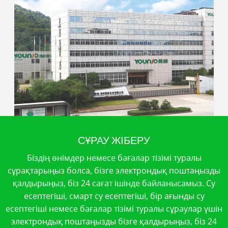
СҰРАУ ЖІБЕРУ
Біздің өнімдер немесе бағалар тізімі туралы
сұрақтарыңыз болса, бізге электрондық поштаңызды
қалдырыңыз, біз 24 сағат ішінде байланысамыз. Су
есептегіші, смарт су есептегіші, бір ағынды су
есептегіші немесе бағалар тізімі туралы сұраулар үшін
электрондық поштаңызды бізге қалдырыңыз, біз 24