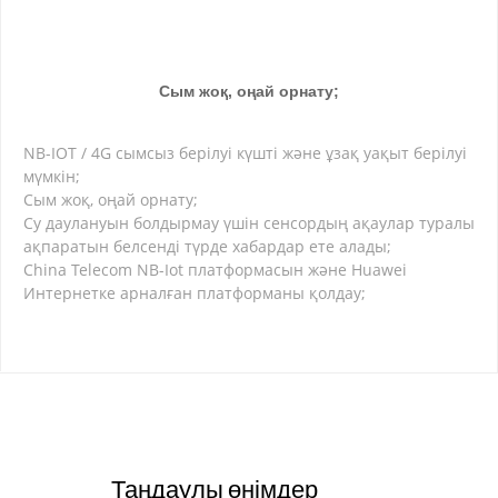
Сым жоқ, оңай орнату;
NB-IOT / 4G сымсыз берілуі күшті және ұзақ уақыт берілуі
мүмкін;
Сым жоқ, оңай орнату;
Су даулануын болдырмау үшін сенсордың ақаулар туралы
ақпаратын белсенді түрде хабардар ете алады;
China Telecom NB-Iot платформасын және Huawei
Интернетке арналған платформаны қолдау;
Таңдаулы өнімдер