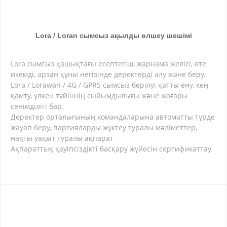
Lora / Loran сымсыз ақылды өлшеу шешімі
Lora сымсыз қашықтағы есептегіш, жарнама желісі, өте
икемді, арзан құны негізінде деректерді алу және беру.
Lora / Lorawan / 4G / GPRS сымсыз берілуі қатты ену, кең
қамту, үлкен түйіннің сыйымдылығы және жоғары
сенімділігі бар.
Деректер орталығының командаларына автоматты түрде
жауап беру, партияларды жүктеу туралы мәліметтер,
нақты уақыт туралы ақпарат
Ақпараттық қауіпсіздікті басқару жүйесін сертификаттау.