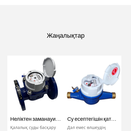
Жаңалықтар
Неліктен заманауи
Су есептегішін қате
су есептегіші
өлшеудің себептері
Қалалық суды басқару
Дәл емес өлшеудің