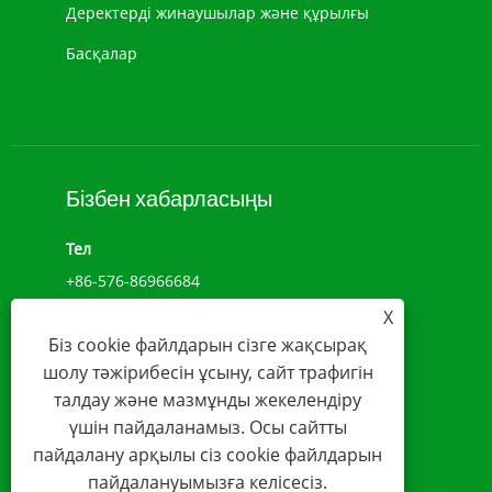
Деректерді жинаушылар және құрылғы
сипаттамаларына және
тез дамып келе жатқан
Басқалар
сектордағы болашақтағы
артықшылықтарын
зерттеу.
Бізбен хабарласыңы
Тел
+86-576-86966684
X
Add
Біз cookie файлдарын сізге жақсырақ
NO.1039, ДЖИУЛОНГ ДАҢҚЫ, ЧЕНСИ СТРЕТ,
шолу тәжірибесін ұсыну, сайт трафигін
ВЕНЛИН, ЧЖЕЦЗЯН, ҚЫТАЙ(317500)
талдау және мазмұнды жекелендіру
Электрондық пошта
үшін пайдаланамыз. Осы сайтты
пайдалану арқылы сіз cookie файлдарын
sales@younio.com
пайдалануымызға келісесіз.