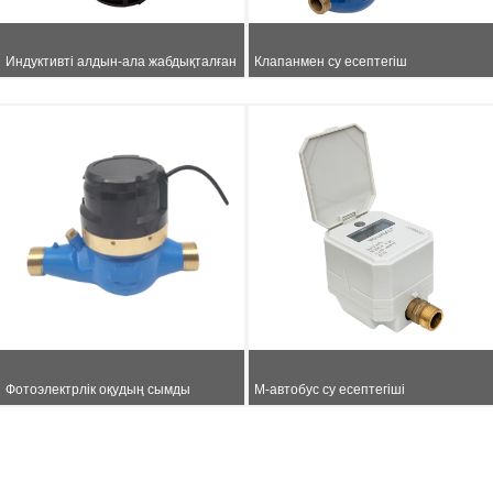
Индуктивті алдын-ала жабдықталған
Клапанмен су есептегіш
көлемді су өлшегіш
Фотоэлектрлік оқудың сымды
М-автобус су есептегіші
өлшеуіші