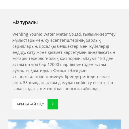
інуге
R160
сенімді бола
сенімді б
ектеседі
Woltman су
аласыз және
аласыз ж
п
есептегішін
біз сізге
біз сізге
Біз туралы
ттенемін.
сатып алуға
сатудан
сатудан
ңа және
сенімді бола
кейінгі ең
кейінгі ең
Wenling Younio Water Meter Co.Ltd, ғылыми-зерттеу
жұмыстарымен, су есептегіштерінің барлық
і
аласыз және
жақсы
жақсы
серияларын, қосалқы бөлшектер мен жүйелерді
енттерді
біз сізге
қызмет пен
қызмет п
өндіру, сату және қызмет көрсетумен айналысатын
сы алу
сатылымнан
уақтылы
уақтылы
жоғары технологиялық кәсіпорын. «Зауыт 150-ден
н бізбен
кейінгі ең
жеткізуді
жеткізуді
астам штаты бар 12000 шаршы метрден астам
ге жақсы
жақсы
ұсынамыз.
ұсынамыз
аумақты қамтиды. «Юнио» «Чжэцзян
лашақты
қызмет пен
экспортталатын премиум бренд» ретінде тізімге
еніп, 38 жылдан астам дамудан кейін су есептегіш
руды
уақтылы
саласындағы жетекші кәсіпорынға айналды.
ғастырыңыз!
жеткізуді
ұсынамыз.
АРЫ ҚАРАЙ ОҚУ