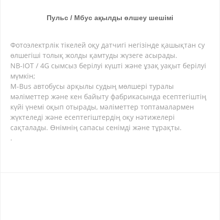
Пульс / Мбус ақылды өлшеу шешімі
Фотоэлектрлік тікелей оқу датчигі негізінде қашықтан су
өлшегіші толық жолды қамтуды жүзеге асырады.
NB-IOT / 4G сымсыз берілуі күшті және ұзақ уақыт берілуі
мүмкін;
M-Bus автобусы арқылы судың мөлшері туралы
мәліметтер және кен байыту фабрикасында есептегіштің
күйі үнемі оқып отырады, мәліметтер топтамалармен
жүктеледі және есептегіштердің оқу нәтижелері
сақталады. Өнімнің сапасы сенімді және тұрақты.
.