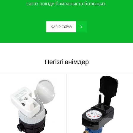
сағат ішінде байланыста болыңыз.
ҚАЗІР СҰРАУ
Негізгі өнімдер