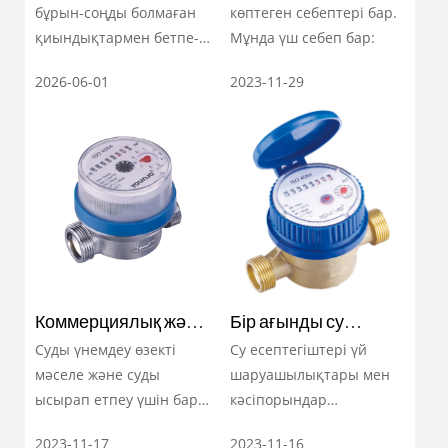
ақылды су
қандай?
бұрын-соңды болмаған
көптеген себептері бар.
желілерінің негізіне
қиындықтармен бетпе-
Мұнда үш себеп бар:
айналады?
бет келеді:
2026-06-01
2023-11-29
инфрақұрылымның
ескіруі, судың табыссыз
жоғалуы және нақты
уақыттағы тұтыну
туралы түсініктерге
сұраныс. Бұл
түрлендірудің
ортасында бір маңызды
құрылғы - су есептегіші
жатыр.
Коммерциялық және
Бір ағынды су
тұрғын үйге
есептегіш: суды дәл
Суды үнемдеу өзекті
Су есептегіштері үй
арналған су
өлшеуге арналған
мәселе және суды
шаруашылықтары мен
есептегіші: су
сенімді шешім
ысырап етпеу үшін бар
кәсіпорындар
өнеркәсібіндегі
күш-жігерді жұмсау
пайдаланатын су
ойынды өзгертуші
2023-11-17
2023-11-16