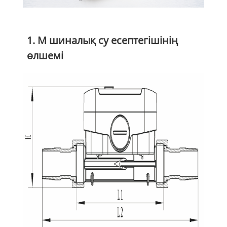
1. M шиналық су есептегішінің
өлшемі