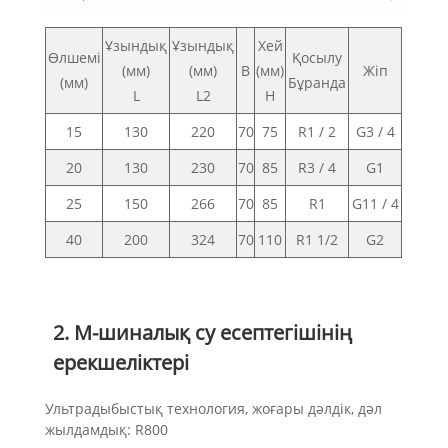
Ұзындық
Ұзындық
Хей
Өлшемі
Қосылу
(мм)
(мм)
B
(мм)
Жіп
(мм)
Бұранда
L
L2
H
15
130
220
70
75
R1 / 2
G3 / 4
20
130
230
70
85
R3 / 4
G1
25
150
266
70
85
R1
G11 / 4
40
200
324
70
110
R1 1/2
G2
2. M-шиналық су есептегішінің
ерекшеліктері
Ультрадыбыстық технология, жоғары дәлдік, дәл
жылдамдық: R800