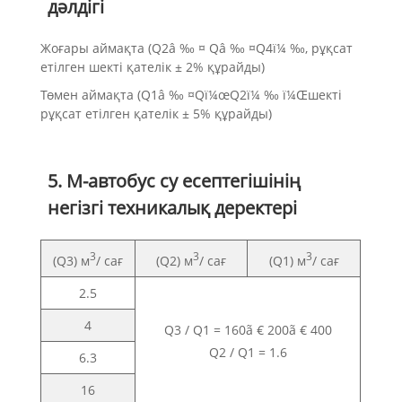
дәлдігі
Жоғары аймақта (Q2â ‰ ¤ Qâ ‰ ¤Q4ï¼ ‰, рұқсат
етілген шекті қателік ± 2% құрайды)
Төмен аймақта (Q1â ‰ ¤Qï¼œQ2ï¼ ‰ ï¼Œшекті
рұқсат етілген қателік ± 5% құрайды)
5. М-автобус су есептегішінің
негізгі техникалық деректері
3
3
3
(Q3) м
/ сағ
(Q2) м
/ сағ
(Q1) м
/ сағ
2.5
4
Q3 / Q1 = 160ã € 200ã € 400
Q2 / Q1 = 1.6
6.3
16