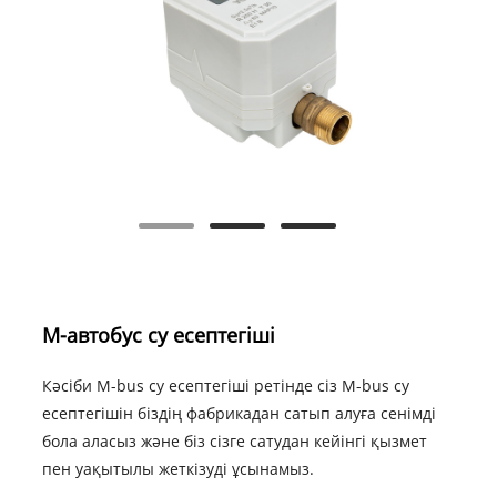
М-автобус су есептегіші
Кәсіби M-bus су есептегіші ретінде сіз M-bus су
есептегішін біздің фабрикадан сатып алуға сенімді
бола аласыз және біз сізге сатудан кейінгі қызмет
пен уақытылы жеткізуді ұсынамыз.