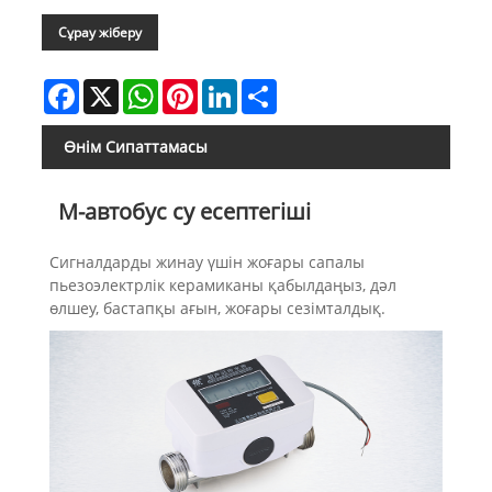
Сұрау жіберу
Facebook
X
WhatsApp
Pinterest
LinkedIn
Share
Өнім Сипаттамасы
М-автобус су есептегіші
Сигналдарды жинау үшін жоғары сапалы
пьезоэлектрлік керамиканы қабылдаңыз, дәл
өлшеу, бастапқы ағын, жоғары сезімталдық.