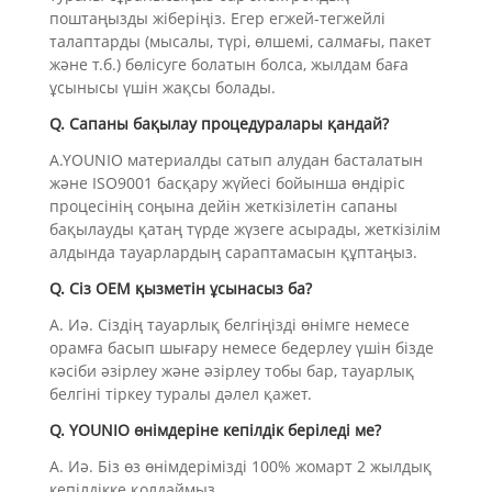
поштаңызды жіберіңіз. Егер егжей-тегжейлі
талаптарды (мысалы, түрі, өлшемі, салмағы, пакет
және т.б.) бөлісуге болатын болса, жылдам баға
ұсынысы үшін жақсы болады.
Q. Сапаны бақылау процедуралары қандай?
A.YOUNIO материалды сатып алудан басталатын
және ISO9001 басқару жүйесі бойынша өндіріс
процесінің соңына дейін жеткізілетін сапаны
бақылауды қатаң түрде жүзеге асырады, жеткізілім
алдында тауарлардың сараптамасын құптаңыз.
Q. Сіз OEM қызметін ұсынасыз ба?
A. Иә. Сіздің тауарлық белгіңізді өнімге немесе
орамға басып шығару немесе бедерлеу үшін бізде
кәсіби әзірлеу және әзірлеу тобы бар, тауарлық
белгіні тіркеу туралы дәлел қажет.
Q. YOUNIO өнімдеріне кепілдік беріледі ме?
A. Иә. Біз өз өнімдерімізді 100% жомарт 2 жылдық
кепілдікке қолдаймыз.