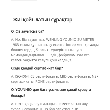
Жиі қойылатын сұрақтар
Q. Сіз зауытсыз ба?
A. Иә. Біз зауытпыз. WENLING YOUNIO SU METER
1983 жылы құрылған, су есептегіштер мен қосалқы
бөлшектердің барлық түрлерін шығаруға
мамандандырылған. Біздің фабрикамызға кез
келген уақытта келуге қош келдіңіз.
Сізде қандай сертификат бар?
A. ISO4064, CE сертификаты, MID сертификаты, NSF
сертификаты, ROHS сертификаты.
Q. YOUNNIO-дан баға ұсынысын қалай сұрауға
болады?
A. Бізге қоңырау шалыңыз немесе сатып алу
туралы сұранысыңыз бар электрондық