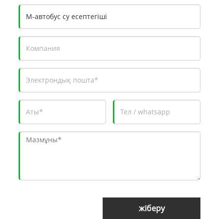
жіберу