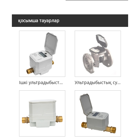
қосымша тауарлар
Ішкі ультрадыбыстық су өлшегіш
Ультрадыбыстық су өлшегіш (көлемді өлшеуіш)