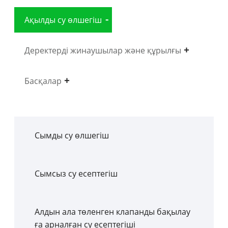
Ақылды су өлшегіш
Деректерді жинаушылар және құрылғы
Басқалар
Сымды су өлшегіш
Сымсыз су есептегіш
Алдын ала төленген клапанды бақылау
ға арналған су есептегіші