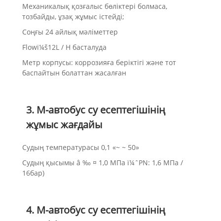
Механикалық қозғалыс бөліктері болмаса,
тозбайды, ұзақ жұмыс істейді;
Соңғы 24 айлық мәліметтер
Flowï¼š12L / H басталуда
Метр корпусы: коррозияға беріктігі және тот
баспайтын болаттан жасалған
3. М-автобус су есептегішінің
жұмыс жағдайы
Судың температурасы 0,1 «~ ~ 50»
Судың қысымы â ‰ ¤ 1,0 МПа ï¼ˆPN: 1,6 МПа /
16бар)
4. М-автобус су есептегішінің