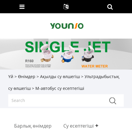
Үй
>
Өнімдер
>
Ақылды су өлшегіш
>
Ультрадыбыстық
су өлшегіш
> М-автобус су есептегіші
Барлық өнімдер
Су есептегіші