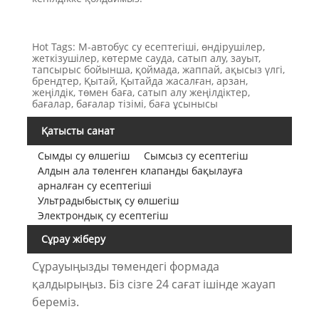
Hot Tags: М-автобус су есептегіші, өндірушілер,
жеткізушілер, көтерме сауда, сатып алу, зауыт,
тапсырыс бойынша, қоймада, жаппай, ақысыз үлгі,
брендтер, Қытай, Қытайда жасалған, арзан,
жеңілдік, төмен баға, сатып алу жеңілдіктер,
бағалар, бағалар тізімі, баға ұсынысы
Қатысты санат
Сымды су өлшегіш
Сымсыз су есептегіш
Алдын ала төленген клапанды бақылауға
арналған су есептегіші
Ультрадыбыстық су өлшегіш
Электрондық су есептегіш
Сұрау жіберу
Сұрауыңызды төмендегі формада
қалдырыңыз. Біз сізге 24 сағат ішінде жауап
береміз.