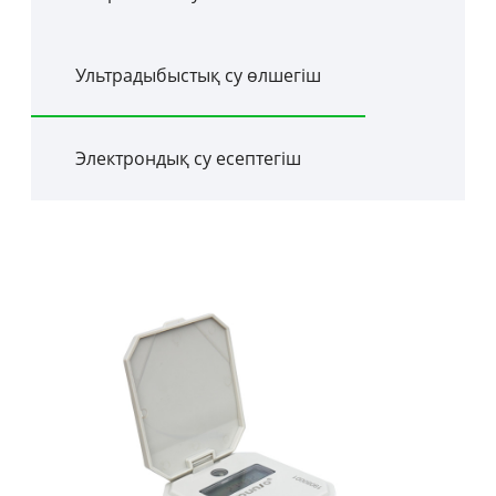
Ультрадыбыстық су өлшегіш
Электрондық су есептегіш