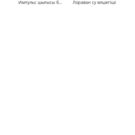
Импульс шығысы бар су есептегіш
Лораван су өлшегіші