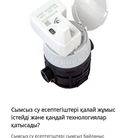
Сымсыз су есептегіштері қалай жұмыс
істейді және қандай технологиялар
қатысады?
Сымсыз су есептегіштері сымсыз байланыс