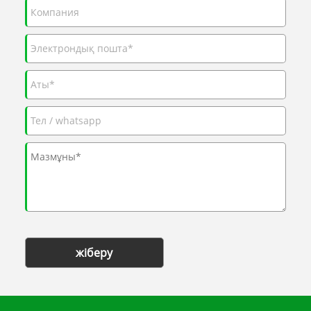
жіберу