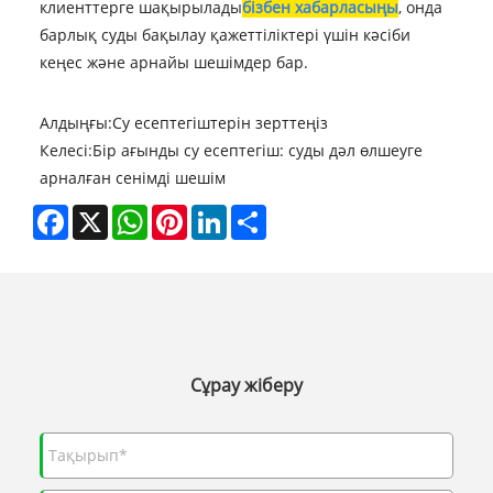
клиенттерге шақырылады
бізбен хабарласыңы
, онда
барлық суды бақылау қажеттіліктері үшін кәсіби
кеңес және арнайы шешімдер бар.
Алдыңғы:
Су есептегіштерін зерттеңіз
Келесі:
Бір ағынды су есептегіш: суды дәл өлшеуге
арналған сенімді шешім
Facebook
X
WhatsApp
Pinterest
LinkedIn
Share
Сұрау жіберу