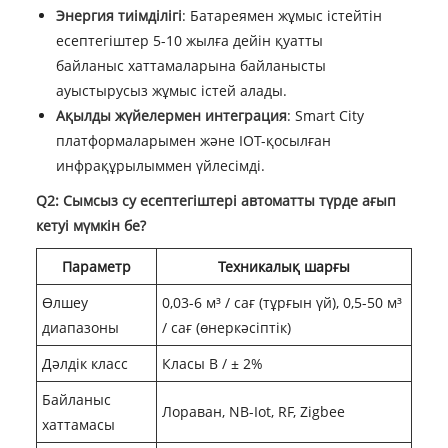
Энергия тиімділігі
: Батареямен жұмыс істейтін
есептегіштер 5-10 жылға дейін қуатты
байланыс хаттамаларына байланысты
ауыстырусыз жұмыс істей алады.
Ақылды жүйелермен интеграция
: Smart City
платформаларымен және IOT-қосылған
инфрақұрылыммен үйлесімді.
Q2: Сымсыз су есептегіштері автоматты түрде ағып
кетуі мүмкін бе?
Параметр
Техникалық шарғы
Өлшеу
0,03-6 м³ / сағ (тұрғын үй), 0,5-50 м³
диапазоны
/ сағ (өнеркәсіптік)
Дәлдік класс
Класы В / ± 2%
Байланыс
Лораван, NB-Iot, RF, Zigbee
хаттамасы