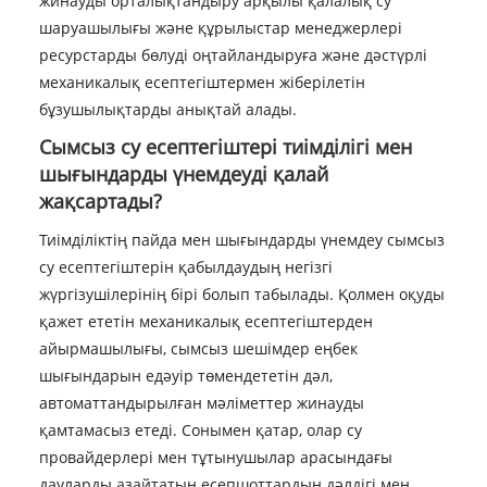
жинауды орталықтандыру арқылы қалалық су
шаруашылығы және құрылыстар менеджерлері
ресурстарды бөлуді оңтайландыруға және дәстүрлі
механикалық есептегіштермен жіберілетін
бұзушылықтарды анықтай алады.
Сымсыз су есептегіштері тиімділігі мен
шығындарды үнемдеуді қалай
жақсартады?
Тиімділіктің пайда мен шығындарды үнемдеу сымсыз
су есептегіштерін қабылдаудың негізгі
жүргізушілерінің бірі болып табылады. Қолмен оқуды
қажет ететін механикалық есептегіштерден
айырмашылығы, сымсыз шешімдер еңбек
шығындарын едәуір төмендететін дәл,
автоматтандырылған мәліметтер жинауды
қамтамасыз етеді. Сонымен қатар, олар су
провайдерлері мен тұтынушылар арасындағы
дауларды азайтатын есепшоттардың дәлдігі мен