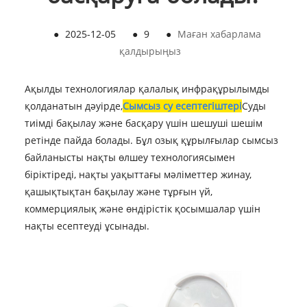
●
2025-12-05
●
9
●
Маған хабарлама
қалдырыңыз
Ақылды технологиялар қалалық инфрақұрылымды
қолданатын дәуірде,
Сымсыз су есептегіштері
Суды
тиімді бақылау және басқару үшін шешуші шешім
ретінде пайда болады. Бұл озық құрылғылар сымсыз
байланысты нақты өлшеу технологиясымен
біріктіреді, нақты уақыттағы мәліметтер жинау,
қашықтықтан бақылау және тұрғын үй,
коммерциялық және өндірістік қосымшалар үшін
нақты есептеуді ұсынады.