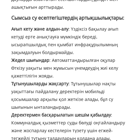
ашықтығын арттырады.
Сымсыз су есептегіштердің артықшылықтары:
Ағып кету және алдын-алу
: Үздіксіз бақылау ағып
кетуді ерте анықтауға мүмкіндік береді,
ысырапшылдық пен қымбат инфрақұрылымның
зақымдалуын болдырмайды.
Жедел шығындар
: Автоматтандырылған оқулар
Өткізу уақыты мен жұмысын үнемдеудің жиі келу
қажеттілігін жояды.
Тұтынушыларды жақсарту
: Тұтынушылар нақты
уақыттағы пайдалану деректерін мобильді
қосымшалар арқылы қол жеткізе алады, бұл су
шығынын ынталандырады.
Деректермен басқарылатын шешім қабылдау
:
Коммуналдық қызметтер суды бөлуді оңтайландыру
және жоспарлау кестелерін түзету үшін егжей-
тегжейлі тұтыну талдауларын қолдана алады.