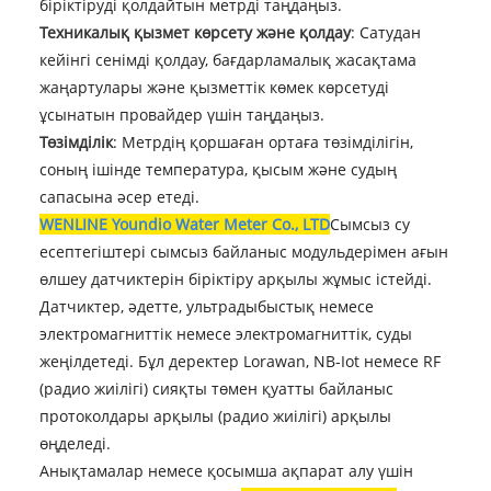
біріктіруді қолдайтын метрді таңдаңыз.
Техникалық қызмет көрсету және қолдау
: Сатудан
кейінгі сенімді қолдау, бағдарламалық жасақтама
жаңартулары және қызметтік көмек көрсетуді
ұсынатын провайдер үшін таңдаңыз.
Төзімділік
: Метрдің қоршаған ортаға төзімділігін,
соның ішінде температура, қысым және судың
сапасына әсер етеді.
WENLINE Youndio Water Meter Co., LTD
Сымсыз су
есептегіштері сымсыз байланыс модульдерімен ағын
өлшеу датчиктерін біріктіру арқылы жұмыс істейді.
Датчиктер, әдетте, ультрадыбыстық немесе
электромагниттік немесе электромагниттік, суды
жеңілдетеді. Бұл деректер Lorawan, NB-Iot немесе RF
(радио жиілігі) сияқты төмен қуатты байланыс
протоколдары арқылы (радио жиілігі) арқылы
өңделеді.
Анықтамалар немесе қосымша ақпарат алу үшін