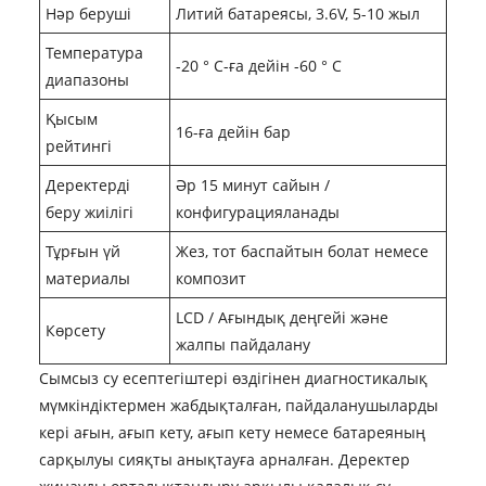
Нәр беруші
Литий батареясы, 3.6V, 5-10 жыл
Температура
-20 ° C-ға дейін -60 ° C
диапазоны
Қысым
16-ға дейін бар
рейтингі
Деректерді
Әр 15 минут сайын /
беру жиілігі
конфигурацияланады
Тұрғын үй
Жез, тот баспайтын болат немесе
материалы
композит
LCD / Ағындық деңгейі және
Көрсету
жалпы пайдалану
Сымсыз су есептегіштері өздігінен диагностикалық
мүмкіндіктермен жабдықталған, пайдаланушыларды
кері ағын, ағып кету, ағып кету немесе батареяның
сарқылуы сияқты анықтауға арналған. Деректер