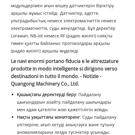
модульдерімен ағын өлшеу датчиктерін біріктіру
арқылы жұмыс істейді. Датчиктер, әдетте,
ультрадыбыстық немесе электромагниттік немесе
электромагниттік, суды жеңілдетеді. Бұл деректер
Lorawan, NB-Iot немесе RF (радио жиілігі) сияқты
төмен қуатты байланыс протоколдары арқылы
(радио жиілігі) арқылы өңделеді.
Le navi enormi portano fiducia e le attrezzature
prodotte in modo intelligente si dirigono verso
destinazioni in tutto il mondo. - Notizie -
Quangong Machinery Co., Ltd.
Қашықтағы деректерді беру
: Пайдалану
шығындарын азайту, пайдалану шығындары
мен адам қателігін жою қажеттілігін жояды.
Нақты уақыттағы мониторинг
: Суды пайдалану
үлгілеріне, ағып кетуді анықтауға және тұтыну
аномалияларына лездік түсініктер ұсынады.