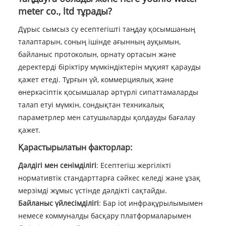
meter co., ltd тұрады?
Дұрыс сымсыз су есептегішті таңдау қосымшаның
талаптарын, соның ішінде ағынның ауқымын,
байланыс протоколын, орнату ортасын және
деректерді біріктіру мүмкіндіктерін мұқият қарауды
қажет етеді. Тұрғын үй, коммерциялық және
өнеркәсіптік қосымшалар әртүрлі сипаттамаларды
талап етуі мүмкін, сондықтан техникалық
параметрлер мен сатушыларды қолдауды бағалау
қажет.
Қарастырылатын факторлар:
Дәлдігі мен сенімділігі
: Есептегіш жергілікті
нормативтік стандарттарға сәйкес келеді және ұзақ
мерзімді жұмыс үстінде дәлдікті сақтайды.
Байланыс үйлесімділігі
: Бар iot инфрақұрылымымен
немесе коммуналды басқару платформаларымен