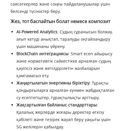
саясаткерлер және соңғы пайдаланушылар үшін
белсенді түсініктер беру.
Жез, тот баспайтын болат немесе композит
AI-Powered Analytics
: Судың сұранысын болжау,
ағып кетуді анықтап, таралуды оңтайландыру
үшін машинаны үйрену.
BlockChain интеграциясы
: Smart есеп айырысу
және нормативтік сәйкестікке арналған судың
қауіпсіз және жетілдірілетін жазбаларын
қамтамасыз ету.
Жаңартылатын энергияны біріктіру
: Тұрақты
қондырғыларға арналған күнмен жабдықталған
су есептегіштер, тұрақтылықты арттыру.
Жақсартылған байланыс стандарттары
:
Қалалық жерлерде жоғары деректер өткізу
қабілеті және тезірек жауап беру уақыты үшін
5G желілерін қабылдау.