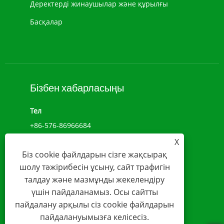
Деректерді жинаушылар және құрылғы
Басқалар
Бізбен хабарласыңы
Тел
+86-576-86966684
X
Add
Біз cookie файлдарын сізге жақсырақ
NO.1039, ДЖИУЛОНГ ДАҢҚЫ, ЧЕНСИ СТРЕТ,
шолу тәжірибесін ұсыну, сайт трафигін
ВЕНЛИН, ЧЖЕЦЗЯН, ҚЫТАЙ(317500)
талдау және мазмұнды жекелендіру
Электрондық пошта
үшін пайдаланамыз. Осы сайтты
пайдалану арқылы сіз cookie файлдарын
sales@younio.com
пайдалануымызға келісесіз.