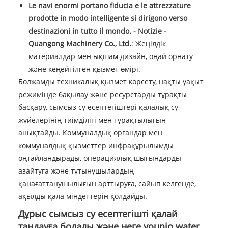
Le navi enormi portano fiducia e le attrezzature
prodotte in modo intelligente si dirigono verso
destinazioni in tutto il mondo. - Notizie -
Quangong Machinery Co., Ltd.
: Жеңілдік
материалдар мен ықшам дизайн, оңай орнату
және кеңейтілген қызмет өмірі.
Болжамды техникалық қызмет көрсету, нақты уақыт
режимінде бақылау және ресурстарды тұрақты
басқару, сымсыз су есептегіштері қалалық су
жүйелерінің тиімділігі мен тұрақтылығын
анықтайды. Коммуналдық органдар мен
коммуналдық қызметтер инфрақұрылымды
оңтайландырады, операциялық шығындарды
азайтуға және тұтынушылардың
қанағаттанушылығын арттыруға, сайып келгенде,
ақылды қала міндеттерін қолдайды.
Дұрыс сымсыз су есептегішті қалай
таңдауға болады және неге younio water