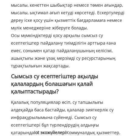
мысалы, кенеттен шыбықтар немесе төмен ағындар,
мысалы, ықтимал ағып кетуді көрсетеді. Ескертулерді
дереу іске қосу үшін қызметтік бағдарламаға немесе
мүлік менеджеріне жіберуге болады.
Осы мүмкіндіктерді қосу арқылы сымсыз су
есептегіштер пайдалану тиімділігін арттыра ғана
емес, сонымен қатар пайдаланушының келісімі,
ашықтығы және ұзақ мерзімді су ресурстарының
тұрақтылығын жақсартады.
Сымсыз су есептегіштер ақылды
қалалардың болашағын қалай
қалыптастырады?
Қалалық популяциялар өсіп, су тапшылығы
әлдеқайда баса бастайды, қалалар зияткерлік су
инфрақұрылымына сүйенеді. Сымсыз су
есептегіштері бұл түрлендірудің алдыңғы
қатарында
Iot экожүйелері
Коммуналдық қызметтер,