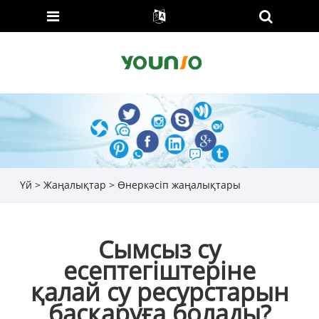
Үй
>
Жаңалықтар
>
Өнеркәсіп жаңалықтары
Сымсыз су
есептегіштеріне
қалай су ресурстарын
басқаруға болады?