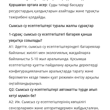
Қоршаған ортаға әсер
: Суды тиімді басқару
ресурстардың қалдықтарын азайтады және тұрақты
тәжірибені қолдайды.
Сымсыз су есептегіштері туралы жалпы сұрақтар
1-сұрақ: сымсыз су есептегіштегі батарея қанша
уақытқа созылады?
A1: Әдетте, сымсыз су есептегіштеріндегі батареялар
байланыс жиілігі мен экологиялық жағдайларға
байланысты 5-10 жыл аралығында. Қосымша
есептегіштер қуатты пайдалану арқылы деректерді
конфигурацияланатын аралықтарда тарату және
берілмеген кезде төмен қуат режимін енгізу арқылы
оңтайландырыңыз.
Q2: Сымсыз су есептегіштері автоматты түрде ағып
кетуі мүмкін бе?
A2: Ия. Сымсыз су есептегіштерінің көпшілігі
сенсорлармен және алгоритмдермен жабдықталған,