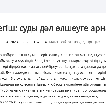
егіш: суды дәл өлшеуге ар
●
2023-11-16
●
4
●
Маған хабарлама қалдырыңыз
р пайдаланатын су мөлшерін өлшеуге арналған маңызды құрал
айырысуға мүмкіндік береді және тұтынушыларға өздерінің тұт
іштері бірдей жасалмаған. Кейбіреулері басқаларға қарағанда дәл
ай. Бүкіл әлемде танымал болып келе жатқан су есептегіштерінің
 үшін бір су ағынын пайдаланатын механикалық су есептегішіні
даланатын су есептегіштерінің басқа түрлерінен айырмашылығы
 Турбинаның айналуы ағын жылдамдығына тура пропорционалды
мен ағын жылдамдығында да жоғары дәлдік пен сенімді етеді.
у есептегіш
су есептегіштерінің басқа түрлеріне қарағанда оның