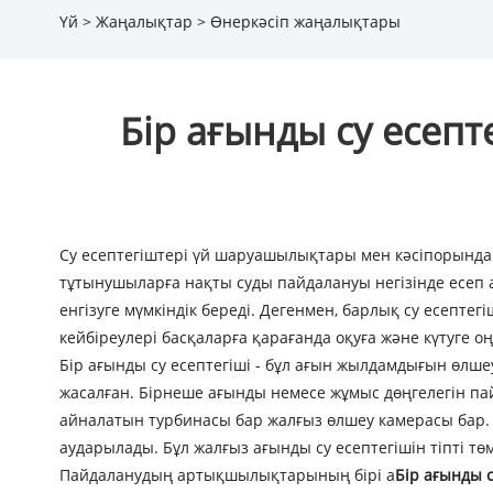
Үй
>
Жаңалықтар
>
Өнеркәсіп жаңалықтары
Бір ағынды су есепт
Су есептегіштері үй шаруашылықтары мен кәсіпорында
тұтынушыларға нақты суды пайдалануы негізінде есеп 
енгізуге мүмкіндік береді. Дегенмен, барлық су есептег
кейбіреулері басқаларға қарағанда оқуға және күтуге оң
Бір ағынды су есептегіші - бұл ағын жылдамдығын өлшеу
жасалған. Бірнеше ағынды немесе жұмыс дөңгелегін пай
айналатын турбинасы бар жалғыз өлшеу камерасы бар.
аударылады. Бұл жалғыз ағынды су есептегішін тіпті тө
Пайдаланудың артықшылықтарының бірі а
Бір ағынды с