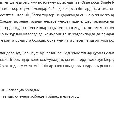
тегіштің дұрыс жұмыс істемеу мүмкіндігі аз. Оған қоса, Single
 қызмет көрсетумен жылдар бойы дәл көрсеткіштерді қамтамасыз
у есептегіштерінің басқа түрлеріне қарағанда оны оқу және жө
 Сондай-ақ оның тазалау немесе жөндеу үшін өлшеу камерасына оң
егіштерді оқуды немесе оларға қызмет көрсетуді қажет ететін к
ы оны тұрғын үйлерде де, коммерциялық жағдайларда да пайдал
е қайта орнатуға болады. Сонымен қатар, есептегіш әртүрлі 
 пайдалануды өлшеуге арналған сенімді және тиімді құрал бо
, кәсіпорындар және коммуналдық қызметтерді жеткізушілер ү
з, бір ағынды су есептегішінің артықшылықтарын қарастырыңыз.
рын басқаруға болады?
тегіші: су өнеркәсібіндегі ойынды өзгертуші