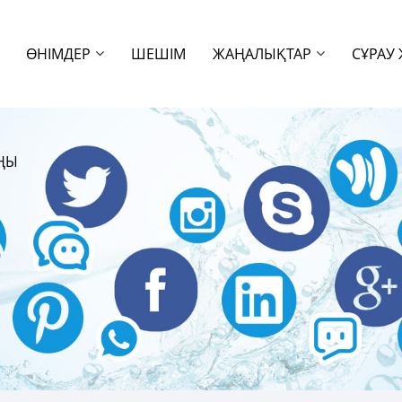
ӨНІМДЕР
ШЕШІМ
ЖАҢАЛЫҚТАР
СҰРАУ 
ЫҢЫ