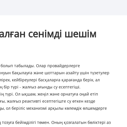
налған сенімді шешім
 болып табылады. Олар провайдерлерге
ынуын бақылауға және шоттарын азайту үшін түзетулер
ірек, кейбіреулері басқаларға қарағанда берік, ал
 бір түрі - жалғыз ағынды су есептегіші.
ң түрі. Ол ықшам, жеңіл және орнатуға оңай етіп
, жалғыз реактивті есептегіште су өткен кезде
, ол беріліс механизмі арқылы көлемдік өлшемдерге
 тозуға бейімділігі төмен. Оның қозғалатын бөліктері аз