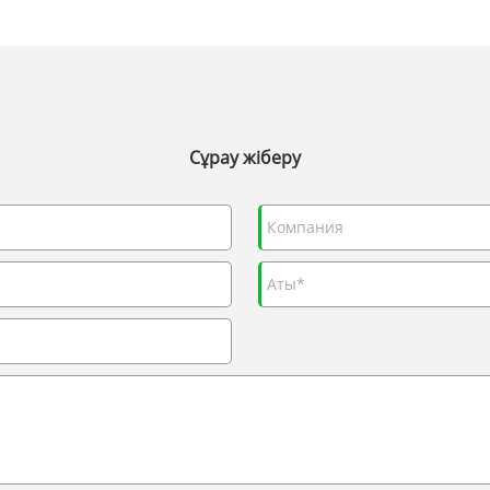
Сұрау жіберу