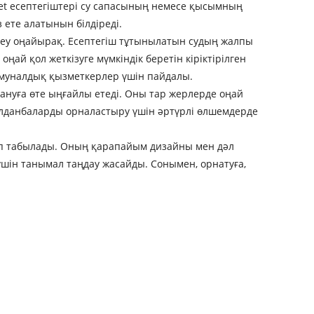
 Jet есептегіштері су сапасының немесе қысымның
 ете алатынын білдіреді.
ндеу оңайырақ. Есептегіш тұтынылатын судың жалпы
ай қол жеткізуге мүмкіндік беретін кіріктірілген
оммуналдық қызметкерлер үшін пайдалы.
ануға өте ыңғайлы етеді. Оны тар жерлерде оңай
қолданбаларды орналастыру үшін әртүрлі өлшемдерде
лып табылады. Оның қарапайым дизайны мен дәл
шін танымал таңдау жасайды. Сонымен, орнатуға,