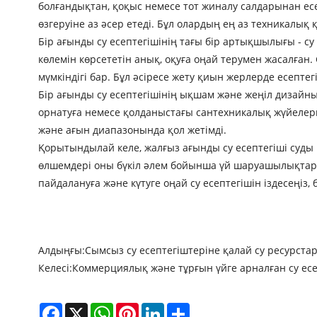
болғандықтан, қоқыс немесе тот жиналу салдарынан есеп
өзгеруіне аз әсер етеді. Бұл олардың ең аз техникалық
Бір ағынды су есептегішінің тағы бір артықшылығы - с
көлемін көрсететін анық, оқуға оңай терумен жасалған.
мүмкіндігі бар. Бұл әсіресе жету қиын жерлерде есепт
Бір ағынды су есептегішінің ықшам және жеңіл дизайн
орнатуға немесе қолданыстағы сантехникалық жүйелерг
және ағын диапазонында қол жетімді.
Қорытындылай келе, жалғыз ағынды су есептегіші суды
өлшемдері оны бүкіл әлем бойынша үй шаруашылықтары
пайдалануға және күтуге оңай су есептегішін іздесеңі
Алдыңғы:
Сымсыз су есептегіштеріне қалай су ресурста
Келесі:
Коммерциялық және тұрғын үйге арналған су есеп
Facebook
X
WhatsApp
Pinterest
LinkedIn
Share