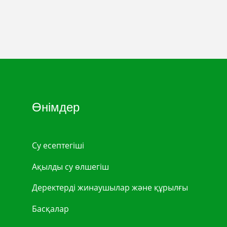
Өнімдер
Су есептегіші
Ақылды су өлшегіш
Деректерді жинаушылар және құрылғы
Басқалар