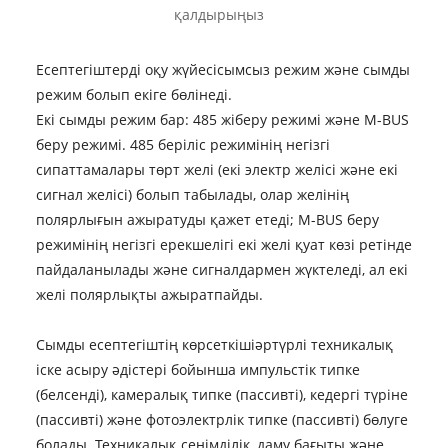
қалдырыңыз
Есептегіштерді оқу жүйесі
сымсыз режим және сымды
режим болып екіге бөлінеді.
Екі сымды режим бар: 485 жіберу режимі және M-BUS
беру режимі. 485 беріліс режимінің негізгі
сипаттамалары төрт желі (екі электр желісі және екі
сигнал желісі) болып табылады, олар желінің
полярлығын ажыратуды қажет етеді; M-BUS беру
режимінің негізгі ерекшелігі екі желі қуат көзі ретінде
пайдаланылады және сигналдармен жүктеледі, ал екі
желі полярлықты ажыратпайды.
Сымды есептегіштің көрсеткіші
әртүрлі техникалық
іске асыру әдістері бойынша импульстік типке
(белсенді), камералық типке (пассивті), кедергі түріне
(пассивті) және фотоэлектрлік типке (пассивті) бөлуге
болады. Техникалық сенімділік, даму бағыты және