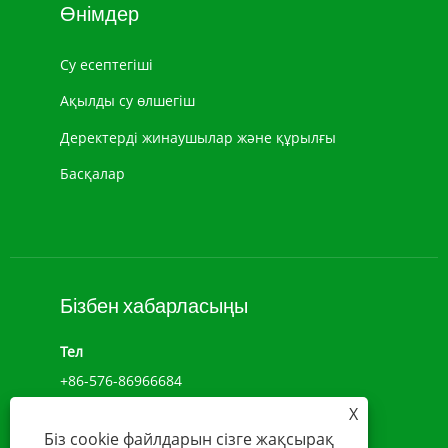
Өнімдер
Су есептегіші
Ақылды су өлшегіш
Деректерді жинаушылар және құрылғы
Басқалар
Бізбен хабарласыңы
Тел
+86-576-86966684
X
Add
Біз cookie файлдарын сізге жақсырақ