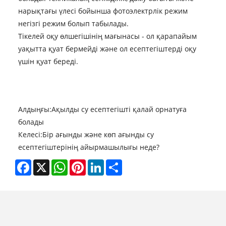
нарықтағы үлесі бойынша фотоэлектрлік режим
негізгі режим болып табылады.
Тікелей оқу өлшегішінің мағынасы - ол қарапайым
уақытта қуат бермейді және ол есептегіштерді оқу
үшін қуат береді.
Алдыңғы:
Ақылды су есептегішті қалай орнатуға
болады
Келесі:
Бір ағынды және көп ағынды су
есептегіштерінің айырмашылығы неде?
Facebook
X
WhatsApp
Pinterest
LinkedIn
Share