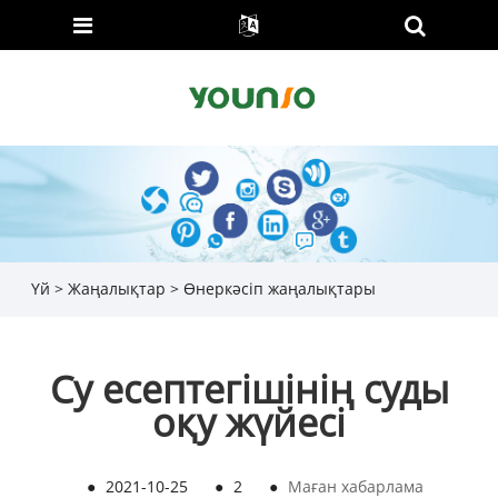
Үй
>
Жаңалықтар
>
Өнеркәсіп жаңалықтары
Су есептегішінің суды
оқу жүйесі
●
2021-10-25
●
2
●
Маған хабарлама